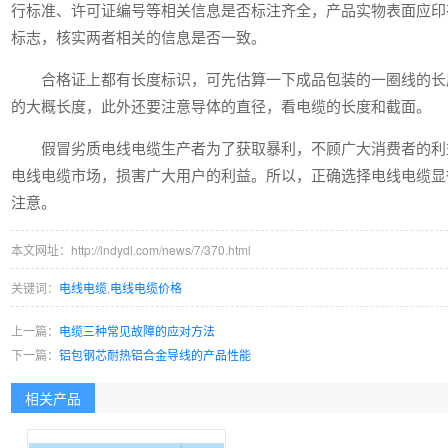
行标准、许可证编号等相关信息是否标注齐全，产品实物表面应印
标志，核实两者相关的信息是否一致。
合格证上都有长度标识，可先估算一下成品包装的一圈线的长
的大概长度，此外还要注意导体的直径，看电缆的长度和截面。
假冒劣质电线电缆生产者为了获取暴利，不顾广大消费者的利
电线电缆市场，损害广大用户的利益。所以，正确选择电线电缆显
注意。
本文网址：http://lndydl.com/news/7/370.html
关键词：
电线电缆
,
电线电缆价格
上一篇：
电缆三种常见故障的应对方法
下一篇：
铝包钢芯耐热铝合金导线的产品性能
相关产品