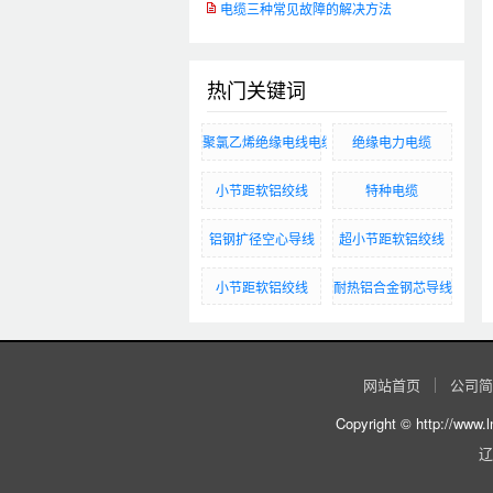
电缆三种常见故障的解决方法
热门关键词
聚氯乙烯绝缘电线电缆
绝缘电力电缆
小节距软铝绞线
特种电缆
铝钢扩径空心导线
超小节距软铝绞线
小节距软铝绞线
​耐热铝合金钢芯导线
网站首页
公司简
Copyright © http:
辽