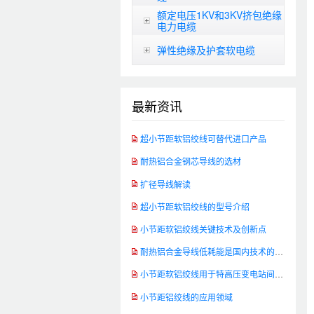
额定电压1KV和3KV挤包绝缘
电力电缆
弹性绝缘及护套软电缆
最新资讯
超小节距软铝绞线可替代进口产品
耐热铝合金钢芯导线的选材
扩径导线解读
超小节距软铝绞线的型号介绍
小节距软铝绞线关键技术及创新点
耐热铝合金导线低耗能是国内技术的发展方向
小节距软铝绞线用于特高压变电站间软连接
小节距铝绞线的应用领域