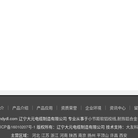
介
产品介绍
产品应用
资质荣誉
企业环境
资讯中心
留
//www.lndydl.com 辽宁大元电缆制造有限公司 专业从事于
小节距软铝绞线
,
耐热铝合金
ICP备16010207号-1
版权所有：辽宁大元电缆制造有限公司 技术支持：
大友科
主营区域：
河北
江苏
浙江
河南
陕西
南京
扬州
平顶山
许昌
西安