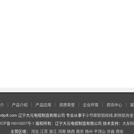
介
产品介绍
产品应用
资质荣誉
企业环境
资讯中心
留
//www.lndydl.com 辽宁大元电缆制造有限公司 专业从事于
小节距软铝绞线
,
耐热铝合金
ICP备16010207号-1
版权所有：辽宁大元电缆制造有限公司 技术支持：
大友科
主营区域：
河北
江苏
浙江
河南
陕西
南京
扬州
平顶山
许昌
西安