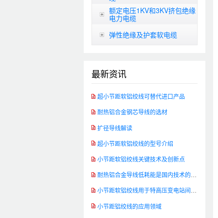
额定电压1KV和3KV挤包绝缘
电力电缆
弹性绝缘及护套软电缆
最新资讯
超小节距软铝绞线可替代进口产品
耐热铝合金钢芯导线的选材
扩径导线解读
超小节距软铝绞线的型号介绍
小节距软铝绞线关键技术及创新点
耐热铝合金导线低耗能是国内技术的发展方向
小节距软铝绞线用于特高压变电站间软连接
小节距铝绞线的应用领域