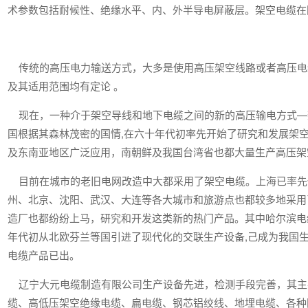
术参数包括耐候性、绝缘水平、内、外半导电屏蔽层。架空电缆在
传统的高压电力输送方式，大多是使用高压架空线路或者高压电
及其适用范围均有定论 。
现在，一种介于架空导线和地下电缆之间的新的高压输电方式—
国根据其森林茂密的国情,在六十年代初率先开始了研究和发展架
及东南亚地区广泛应用，南朝鲜及我国台湾省也都大量生产高压架
目前在城市的老旧电网改造中大都采用了架空电缆。上海已率先使用
州、北京、沈阳、武汉、大连等各大城市和旅游点也都较多地采用
造厂也都纷纷上马，研究和开发这类新的热门产品。其中哈尔滨电
年代初从北欧芬兰等国引进了现代化的交联生产设备,己成为我国
电缆产品已出。
辽宁大元电缆制造有限公司生产设备先进，检测手段完善，其主
缆、高低压架空绝缘电缆、扁电缆、钢芯铝绞线、地埋电缆、各种