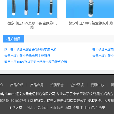
额定电压1KV及以下架空绝缘电
额定电压10KV架空绝缘电缆
缆
相关新闻
防止架空绝缘电缆雷击断线的实用技术
架空绝缘电缆用
大元电缆：架空绝缘电缆主要特点
大元电缆：架空
额定电压10KV及以下架空绝缘电缆的特点介绍
介
产品介绍
产品应用
资质荣誉
企业环境
资讯中心
留
//www.lndydl.com 辽宁大元电缆制造有限公司 专业从事于
小节距软铝绞线
,
耐热铝合金
ICP备16010207号-1
版权所有：辽宁大元电缆制造有限公司 技术支持：
大友科
主营区域：
河北
江苏
浙江
河南
陕西
南京
扬州
平顶山
许昌
西安