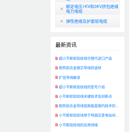
额定电压1KV和3KV挤包绝缘
电力电缆
弹性绝缘及护套软电缆
最新资讯
超小节距软铝绞线可替代进口产品
耐热铝合金钢芯导线的选材
扩径导线解读
超小节距软铝绞线的型号介绍
小节距软铝绞线关键技术及创新点
耐热铝合金导线低耗能是国内技术的发展方向
小节距软铝绞线用于特高压变电站间软连接
小节距铝绞线的应用领域