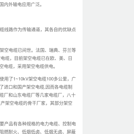
国内外输电应用广泛。
缆线路作为传输通道，其各自的优缺点
架空电缆已间世。法国、瑞典、芬兰等
空电缆，目前架空电缆已在欧、美、日
空电缆，采用架空电缆供电。
了1~10kV架空电缆100多公里，广
了进口和国产架空电缆,因而各电缆制
缆厂和山东电缆厂等几家电缆厂，八十
生产架空电缆的骨干厂家，其部分架空
要产品有各种规格的电力电缆、控制电
阻燃耐火、低烟低卤、低烟无卤、屏蔽